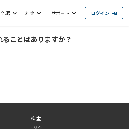
ログイン
・流通
料金
サポート
れることはありますか？
料金
料金