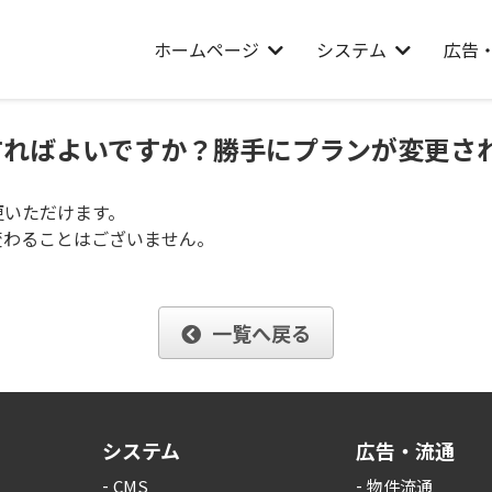
ホームページ
システム
広告
にすればよいですか？勝手にプランが変更さ
更いただけます。
変わることはございません。
一覧へ戻る
システム
広告・流通
CMS
物件流通